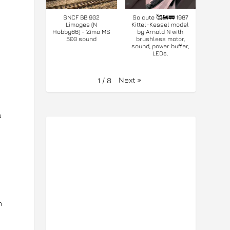
SNCF BB 902
So cute 🥰🚂🚃 1987
Limoges (N
Kittel-Kessel model
Hobby66) - Zimo MS
by Arnold N with
500 sound
brushless motor,
sound, power buffer,
LEDs.
Next
»
1
/
8
u
n