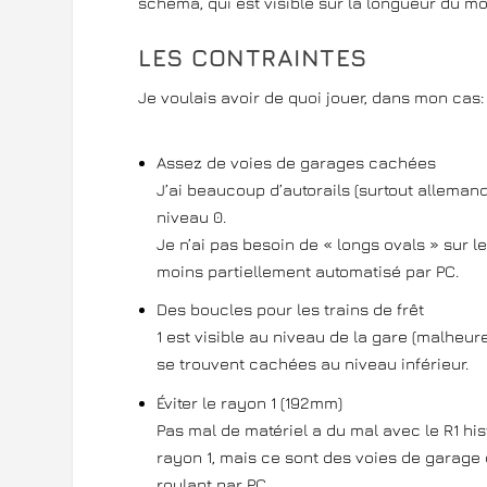
schéma, qui est visible sur la longueur du mo
LES CONTRAINTES
Je voulais avoir de quoi jouer, dans mon cas:
Assez de voies de garages cachées
J’ai beaucoup d’autorails (surtout allemand
niveau 0.
Je n’ai pas besoin de « longs ovals » sur l
moins partiellement automatisé par PC.
Des boucles pour les trains de frêt
1 est visible au niveau de la gare (malheure
se trouvent cachées au niveau inférieur.
Éviter le rayon 1 (192mm)
Pas mal de matériel a du mal avec le R1 hi
rayon 1, mais ce sont des voies de garage ou
roulant par PC.