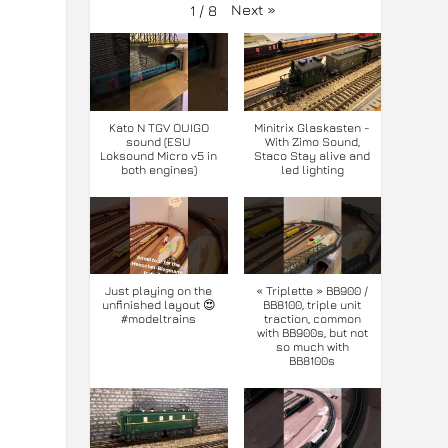
Next
»
1
/
8
Kato N TGV OUIGO
Minitrix Glaskasten -
sound (ESU
With Zimo Sound,
Loksound Micro v5 in
Staco Stay alive and
both engines)
led lighting
Just playing on the
« Triplette » BB900 /
unfinished layout 😍
BB8100, triple unit
#modeltrains
traction, common
with BB900s, but not
so much with
BB8100s