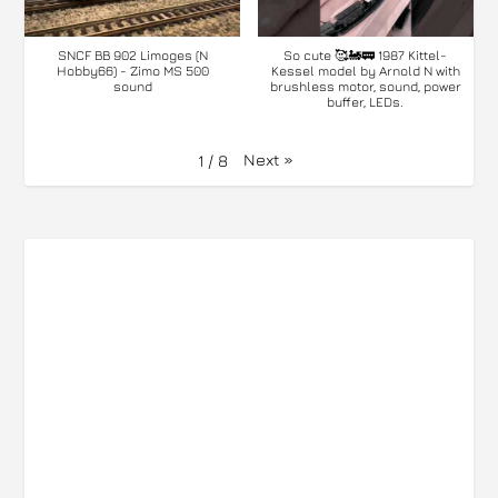
SNCF BB 902 Limoges (N
So cute 🥰🚂🚃 1987 Kittel-
Hobby66) - Zimo MS 500
Kessel model by Arnold N with
sound
brushless motor, sound, power
buffer, LEDs.
Next
»
1
/
8