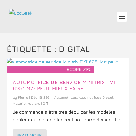
ÉTIQUETTE :
DIGITAL
SCORE 71%
AUTOMOTRICE DE SERVICE MINITRIX TVT
6251 MZ: PEUT MIEUX FAIRE
by
Pierre
|
Déc 19, 2024
|
Automotrices
,
Automotrices Diesel
,
Matériel roulant
|
0
Je commence à être très déçu par les modèles
coûteux qui ne fonctionnent pas correctement. Le...
READ MORE