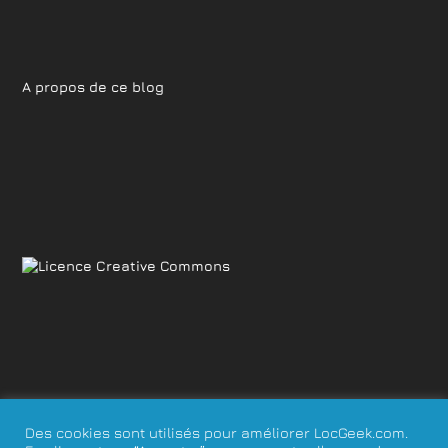
A propos de ce blog
Des cookies sont utilisés pour améliorer LocGeek.com.
Mentions légales