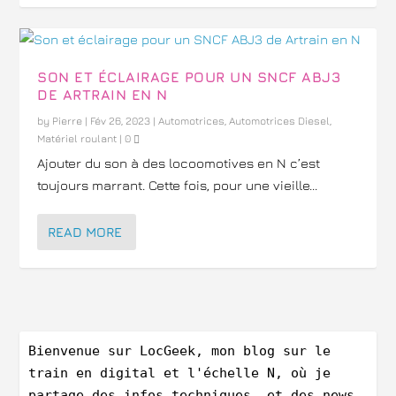
SON ET ÉCLAIRAGE POUR UN SNCF ABJ3
DE ARTRAIN EN N
by
Pierre
|
Fév 26, 2023
|
Automotrices
,
Automotrices Diesel
,
Matériel roulant
|
0
Ajouter du son à des locoomotives en N c’est
toujours marrant. Cette fois, pour une vieille...
READ MORE
Bienvenue sur LocGeek, mon blog sur le 
train en digital et l'échelle N, où je 
partage des infos techniques, et des news 