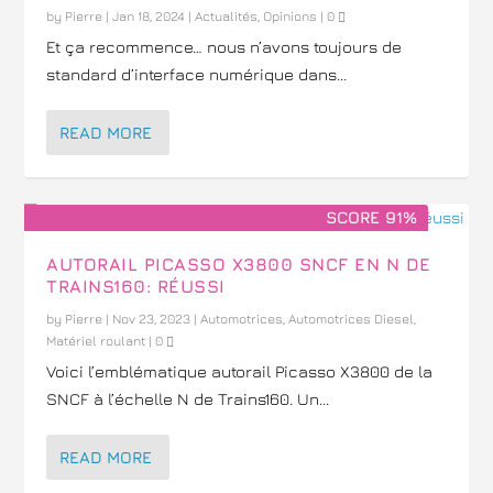
by
Pierre
|
Jan 18, 2024
|
Actualités
,
Opinions
|
0
Et ça recommence… nous n’avons toujours de
standard d’interface numérique dans...
READ MORE
SCORE 91%
AUTORAIL PICASSO X3800 SNCF EN N DE
TRAINS160: RÉUSSI
by
Pierre
|
Nov 23, 2023
|
Automotrices
,
Automotrices Diesel
,
Matériel roulant
|
0
Voici l’emblématique autorail Picasso X3800 de la
SNCF à l’échelle N de Trains160. Un...
READ MORE