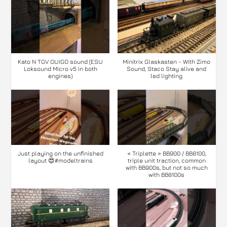
Kato N TGV OUIGO sound (ESU
Minitrix Glaskasten - With Zimo
Loksound Micro v5 in both
Sound, Staco Stay alive and
engines)
led lighting
Just playing on the unfinished
« Triplette » BB900 / BB8100,
layout 😍#modeltrains
triple unit traction, common
with BB900s, but not so much
with BB8100s