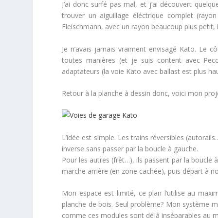
J’ai donc surfé pas mal, et j’ai découvert quelq
trouver un aiguillage éléctrique complet (ra
Fleischmann, avec un rayon beaucoup plus petit, i
Je n’avais jamais vraiment envisagé Kato. Le côt
toutes manières (et je suis content avec Peco
adaptateurs (la voie Kato avec ballast est plus h
Retour à la planche à dessin donc, voici mon proj
L’idée est simple. Les trains réversibles (autorail
inverse sans passer par la boucle à gauche.
Pour les autres (frêt…), ils passent par la boucle
marche arrière (en zone cachée), puis départ à n
Mon espace est limité, ce plan l’utilise au maxi
planche de bois. Seul problème? Mon système mod
comme ces modules sont déjà inséparables au mon