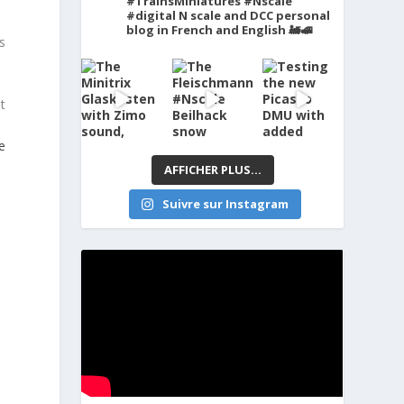
#TrainsMiniatures #Nscale
#digital
N scale and DCC personal
blog in French and English 🚂🚅
s
t
ce
AFFICHER PLUS...
Suivre sur Instagram