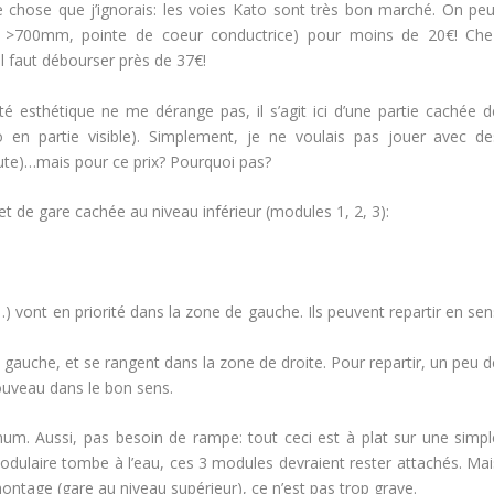
ue chose que j’ignorais: les voies Kato sont très bon marché. On peu
yon >700mm, pointe de coeur conductrice) pour moins de 20€! Che
l faut débourser près de 37€!
é esthétique ne me dérange pas, il s’agit ici d’une partie cachée d
 en partie visible). Simplement, je ne voulais pas jouer avec de
aute)…mais pour ce prix? Pourquoi pas?
et de gare cachée au niveau inférieur (modules 1, 2, 3):
s…) vont en priorité dans la zone de gauche. Ils peuvent repartir en se
 à gauche, et se rangent dans la zone de droite. Pour repartir, un peu 
ouveau dans le bon sens.
mum. Aussi, pas besoin de rampe: tout ceci est à plat sur une simpl
ulaire tombe à l’eau, ces 3 modules devraient rester attachés. Mai
tage (gare au niveau supérieur), ce n’est pas trop grave.