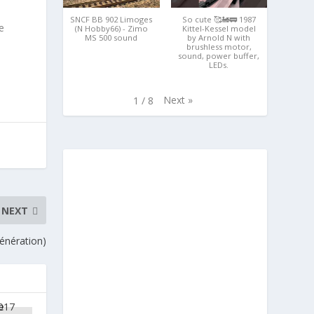
SNCF BB 902 Limoges
So cute 🥰🚂🚃 1987
e
(N Hobby66) - Zimo
Kittel-Kessel model
MS 500 sound
by Arnold N with
brushless motor,
sound, power buffer,
LEDs.
Next
»
1
/
8
NEXT
énération)