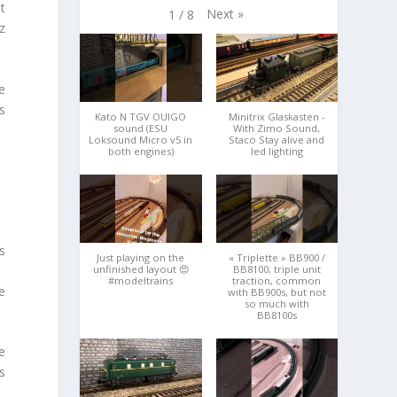
t
Next
»
1
/
8
z
e
s
Kato N TGV OUIGO
Minitrix Glaskasten -
sound (ESU
With Zimo Sound,
Loksound Micro v5 in
Staco Stay alive and
both engines)
led lighting
ns
Just playing on the
« Triplette » BB900 /
unfinished layout 😍
BB8100, triple unit
#modeltrains
traction, common
de
with BB900s, but not
so much with
BB8100s
e
s