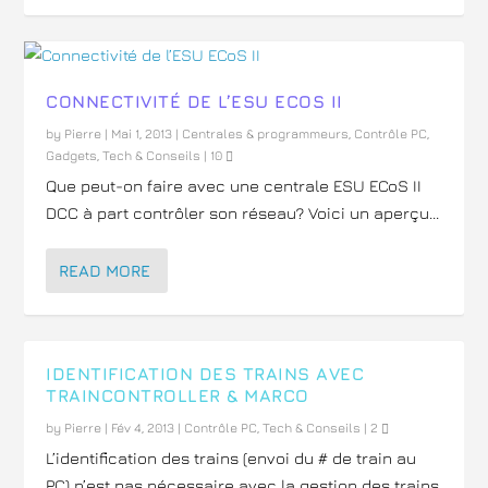
CONNECTIVITÉ DE L’ESU ECOS II
by
Pierre
|
Mai 1, 2013
|
Centrales & programmeurs
,
Contrôle PC
,
Gadgets
,
Tech & Conseils
|
10
Que peut-on faire avec une centrale ESU ECoS II
DCC à part contrôler son réseau? Voici un aperçu...
READ MORE
IDENTIFICATION DES TRAINS AVEC
TRAINCONTROLLER & MARCO
by
Pierre
|
Fév 4, 2013
|
Contrôle PC
,
Tech & Conseils
|
2
L’identification des trains (envoi du # de train au
PC) n’est pas nécessaire avec la gestion des trains