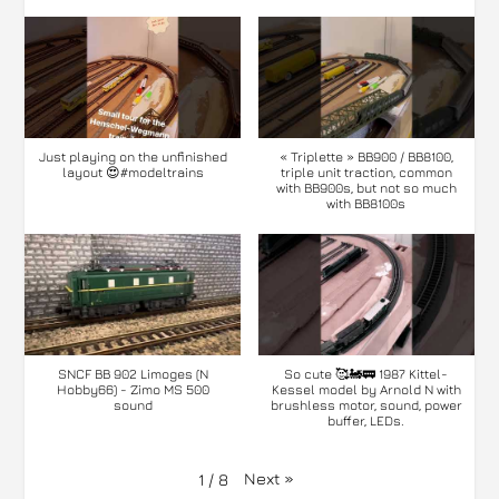
Just playing on the unfinished
« Triplette » BB900 / BB8100,
layout 😍#modeltrains
triple unit traction, common
with BB900s, but not so much
with BB8100s
SNCF BB 902 Limoges (N
So cute 🥰🚂🚃 1987 Kittel-
Hobby66) - Zimo MS 500
Kessel model by Arnold N with
sound
brushless motor, sound, power
buffer, LEDs.
Next
»
1
/
8