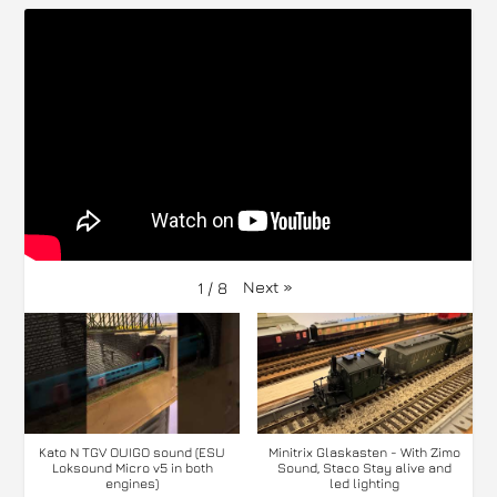
Next
»
1
/
8
Kato N TGV OUIGO sound (ESU
Minitrix Glaskasten - With Zimo
Loksound Micro v5 in both
Sound, Staco Stay alive and
engines)
led lighting