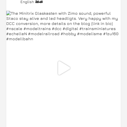
English 🚂🚅