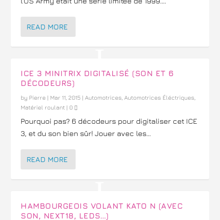
l’US Army était une série limitée de 1999....
READ MORE
ICE 3 MINITRIX DIGITALISÉ (SON ET 6
DÉCODEURS)
by
Pierre
|
Mar 11, 2015
|
Automotrices
,
Automotrices Éléctriques
,
Matériel roulant
|
0
Pourquoi pas? 6 décodeurs pour digitaliser cet ICE
3, et du son bien sûr! Jouer avec les...
READ MORE
HAMBOURGEOIS VOLANT KATO N (AVEC
SON, NEXT18, LEDS…)