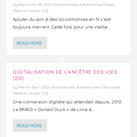
by
Pierre
|
Fév 26, 2023
|
Automotrices
,
Automotrices Diesel
,
Matériel roulant
|
0
Ajouter du son à des locoomotives en N c’est
toujours marrant. Cette fois, pour une vieille...
READ MORE
DIGITALISATION DE L’ANCÊTRE DES ICES
(2/2)
by
Pierre
|
Sep 7, 2021
|
Automotrices
,
Automotrices Éléctriques
,
Matériel roulant
|
0
Une conversion digitale qui attendait depuis…2012.
La BR403 « Donald Duck » de Lima à...
READ MORE