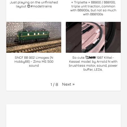
Just playing on the unfinished
« Triplette » BB900 / BB8100,
layout 😍#modeltrains
triple unit traction, common
with BB900s, but not so much
with BB8100s
SNCF BB 902 Limoges (N
So cute 🥰🚂🚃 1987 Kittel-
Hobby66) - Zimo MS 500
Kessel model by Arnold N with
sound
brushless motor, sound, power
buffer, LEDs.
Next
»
1
/
8