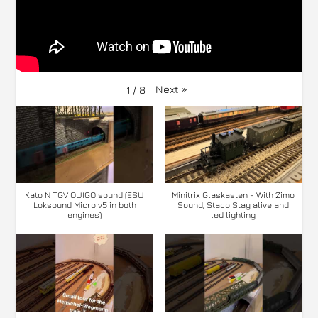
Next
»
1
/
8
Kato N TGV OUIGO sound (ESU
Minitrix Glaskasten - With Zimo
Loksound Micro v5 in both
Sound, Staco Stay alive and
engines)
led lighting