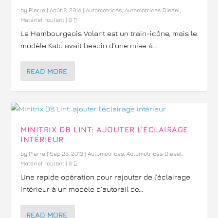
by
Pierre
|
Août 8, 2014
|
Automotrices
,
Automotrices Diesel
,
Matériel roulant
|
0
Le Hambourgeois Volant est un train-icône, mais le
modèle Kato avait besoin d’une mise à...
READ MORE
MINITRIX DB LINT: AJOUTER L’ÉCLAIRAGE
INTÉRIEUR
by
Pierre
|
Sep 28, 2013
|
Automotrices
,
Automotrices Diesel
,
Matériel roulant
|
0
Une rapide opération pour rajouter de l’éclairage
intérieur à un modèle d’autorail de...
READ MORE