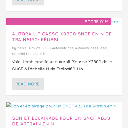
SCORE 91%
AUTORAIL PICASSO X3800 SNCF EN N DE
TRAINS160: RÉUSSI
by
Pierre
|
Nov 23, 2023
|
Automotrices
,
Automotrices Diesel
,
Matériel roulant
|
0
Voici l’emblématique autorail Picasso X3800 de la
SNCF à l’échelle N de Trains160. Un...
READ MORE
SON ET ÉCLAIRAGE POUR UN SNCF ABJ3
DE ARTRAIN EN N