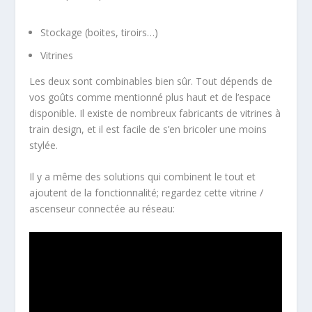
Stockage (boites, tiroirs…)
Vitrines
Les deux sont combinables bien sûr. Tout dépends de
vos goûts comme mentionné plus haut et de l’espace
disponible. Il existe de nombreux fabricants de vitrines à
train design, et il est facile de s’en bricoler une moins
stylée.
Il y a même des solutions qui combinent le tout et
ajoutent de la fonctionnalité; regardez cette vitrine /
ascenseur connectée au réseau: