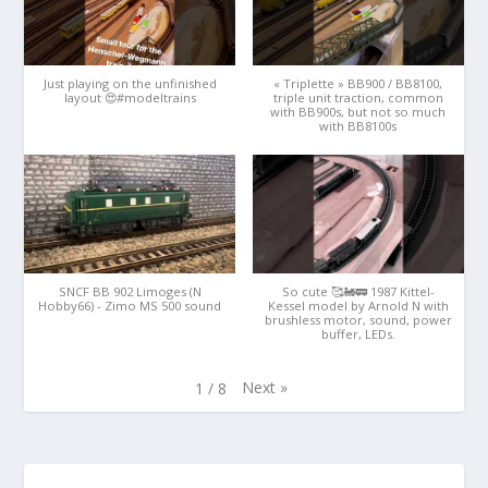
Just playing on the unfinished
« Triplette » BB900 / BB8100,
layout 😍#modeltrains
triple unit traction, common
with BB900s, but not so much
with BB8100s
SNCF BB 902 Limoges (N
So cute 🥰🚂🚃 1987 Kittel-
Hobby66) - Zimo MS 500 sound
Kessel model by Arnold N with
brushless motor, sound, power
buffer, LEDs.
Next
»
1
/
8