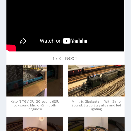
Next
»
1
/
8
Kato N TGV OUIGO sound (ESU
Minitrix Glaskasten - With Zimo
Loksound Micro v5 in both
Sound, Staco Stay alive and led
engines)
lighting