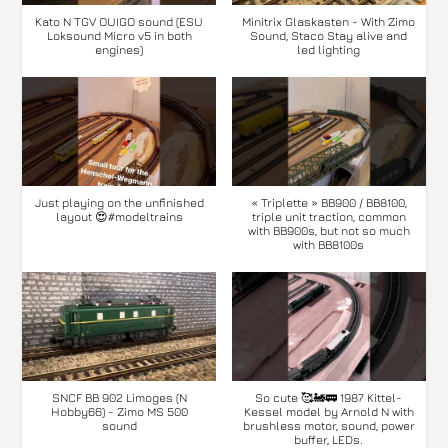
Kato N TGV OUIGO sound (ESU
Minitrix Glaskasten - With Zimo
Loksound Micro v5 in both
Sound, Staco Stay alive and
engines)
led lighting
Just playing on the unfinished
« Triplette » BB900 / BB8100,
layout 😍#modeltrains
triple unit traction, common
with BB900s, but not so much
with BB8100s
SNCF BB 902 Limoges (N
So cute 🥰🚂🚃 1987 Kittel-
Hobby66) - Zimo MS 500
Kessel model by Arnold N with
sound
brushless motor, sound, power
buffer, LEDs.