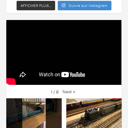
AFFICHER PLUS...
Suivre sur Instagram
Next
»
1
/
8