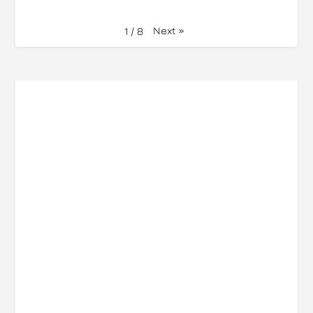
Next
»
1
/
8