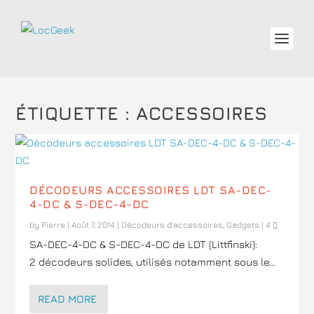
ÉTIQUETTE :
ACCESSOIRES
DÉCODEURS ACCESSOIRES LDT SA-DEC-
4-DC & S-DEC-4-DC
by
Pierre
|
Août 7, 2014
|
Décodeurs d'accessoires
,
Gadgets
|
4
SA-DEC-4-DC & S-DEC-4-DC de LDT (Littfinski):
2 décodeurs solides, utilisés notamment sous le...
READ MORE