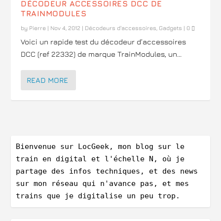
DÉCODEUR ACCESSOIRES DCC DE
TRAINMODULES
by
Pierre
|
Nov 4, 2012
|
Décodeurs d'accessoires
,
Gadgets
|
0
Voici un rapide test du décodeur d’accessoires
DCC (ref 22332) de marque TrainModules, un...
READ MORE
Bienvenue sur LocGeek, mon blog sur le 
train en digital et l'échelle N, où je 
partage des infos techniques, et des news 
sur mon réseau qui n'avance pas, et mes 
trains que je digitalise un peu trop.