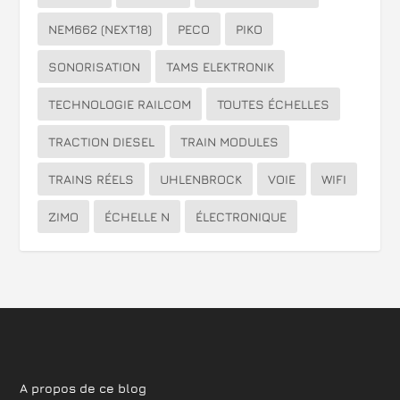
NEM662 (NEXT18)
PECO
PIKO
SONORISATION
TAMS ELEKTRONIK
TECHNOLOGIE RAILCOM
TOUTES ÉCHELLES
TRACTION DIESEL
TRAIN MODULES
TRAINS RÉELS
UHLENBROCK
VOIE
WIFI
ZIMO
ÉCHELLE N
ÉLECTRONIQUE
A propos de ce blog