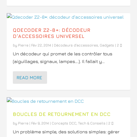
QDECODER Z2-8+: DÉCODEUR
D’ACCESSOIRES UNIVERSEL
by
Pierre
|
Fév 22, 2014
|
Décodeurs d'accessoires
,
Gadgets
|
2
Un décodeur qui promet de les contrôler tous
(aiguillages, signaux, lampes….). Il fallait y...
READ MORE
BOUCLES DE RETOURNEMENT EN DCC
by
Pierre
|
Fév 9, 2014
|
Concepts DCC
,
Tech & Conseils
|
2
Un problème simple, des solutions simples: gérer