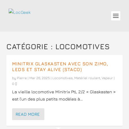
CATÉGORIE :
LOCOMOTIVES
MINITRIX GLASKASTEN AVEC SON ZIMO,
LEDS ET STAY ALIVE (STACO)
by
Pierre
|
Mar 26, 2025
|
Locomotives
,
Matériel roulant
,
Vapeur
|
0
La vieille locomotive Minitrix PtL 2/2 « Glaskasten »
est l’un des plus petits modèles à...
READ MORE