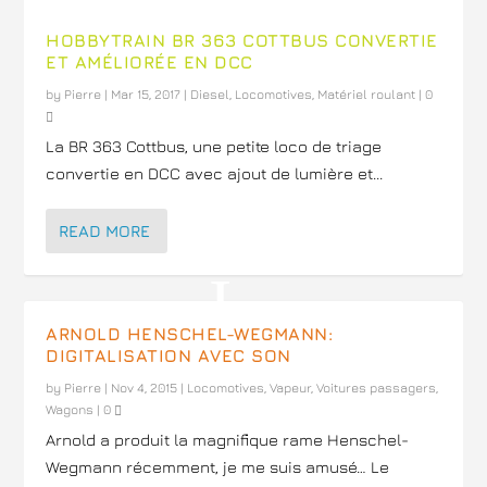
HOBBYTRAIN BR 363 COTTBUS CONVERTIE
ET AMÉLIORÉE EN DCC
by
Pierre
|
Mar 15, 2017
|
Diesel
,
Locomotives
,
Matériel roulant
|
0
La BR 363 Cottbus, une petite loco de triage
convertie en DCC avec ajout de lumière et...
READ MORE
ARNOLD HENSCHEL-WEGMANN:
DIGITALISATION AVEC SON
by
Pierre
|
Nov 4, 2015
|
Locomotives
,
Vapeur
,
Voitures passagers
,
Wagons
|
0
Arnold a produit la magnifique rame Henschel-
Wegmann récemment, je me suis amusé… Le