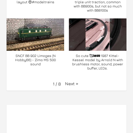
layout 😍#modeltrains
triple unit traction, common
with BB900s, but not so much
with BB8100s
SNCF BB 902 Limoges (N
So cute 🥰🚂🚃 1987 Kittel-
Hobby66) - Zimo MS 500
Kessel model by Arnold N with
sound
brushless motor, sound, power
buffer, LEDs.
Next
»
1
/
8