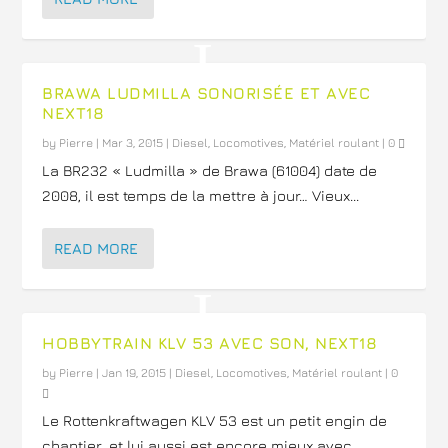
BRAWA LUDMILLA SONORISÉE ET AVEC
NEXT18
by
Pierre
|
Mar 3, 2015
|
Diesel
,
Locomotives
,
Matériel roulant
|
0
La BR232 « Ludmilla » de Brawa (61004) date de
2008, il est temps de la mettre à jour… Vieux...
READ MORE
HOBBYTRAIN KLV 53 AVEC SON, NEXT18
by
Pierre
|
Jan 19, 2015
|
Diesel
,
Locomotives
,
Matériel roulant
|
0
Le Rottenkraftwagen KLV 53 est un petit engin de
chantier…et lui aussi est encore mieux avec...