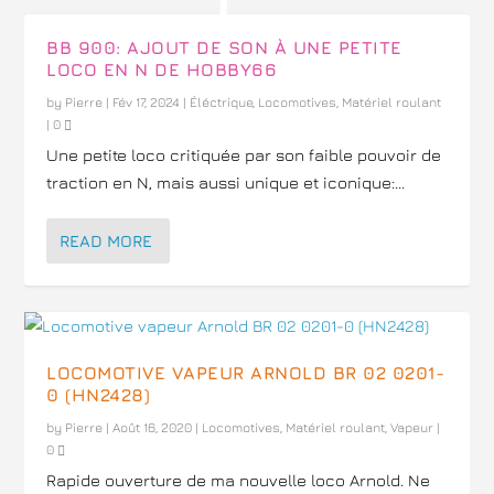
BB 900: AJOUT DE SON À UNE PETITE
LOCO EN N DE HOBBY66
by
Pierre
|
Fév 17, 2024
|
Éléctrique
,
Locomotives
,
Matériel roulant
|
0
Une petite loco critiquée par son faible pouvoir de
traction en N, mais aussi unique et iconique:...
READ MORE
LOCOMOTIVE VAPEUR ARNOLD BR 02 0201-
0 (HN2428)
by
Pierre
|
Août 16, 2020
|
Locomotives
,
Matériel roulant
,
Vapeur
|
0
Rapide ouverture de ma nouvelle loco Arnold. Ne