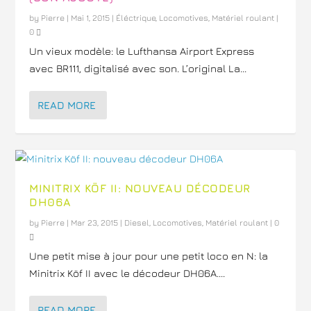
by
Pierre
|
Mai 1, 2015
|
Éléctrique
,
Locomotives
,
Matériel roulant
|
0
Un vieux modèle: le Lufthansa Airport Express
avec BR111, digitalisé avec son. L’original La...
READ MORE
MINITRIX KÖF II: NOUVEAU DÉCODEUR
DH06A
by
Pierre
|
Mar 23, 2015
|
Diesel
,
Locomotives
,
Matériel roulant
|
0
Une petit mise à jour pour une petit loco en N: la
Minitrix Köf II avec le décodeur DH06A....
READ MORE