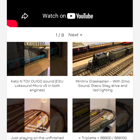
Next
»
1
/
8
Kato N TGV OUIGO sound (ESU
Minitrix Glaskasten - With Zimo
Loksound Micro v5 in both
Sound, Staco Stay alive and
engines)
led lighting
Just playing on the unfinished
« Triplette » BB900 / BB8100,