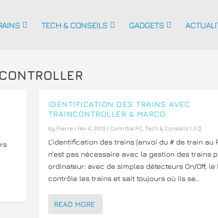
RAINS
TECH & CONSEILS
GADGETS
ACTUALI
NCONTROLLER
IDENTIFICATION DES TRAINS AVEC
TRAINCONTROLLER & MARCO
by
Pierre
|
Fév 4, 2013
|
Contrôle PC
,
Tech & Conseils
|
2
L’identification des trains (envoi du # de train au 
ors
n’est pas nécessaire avec la gestion des trains p
ordinateur: avec de simples détecteurs On/Off, le
contrôle les trains et sait toujours où ils se...
READ MORE