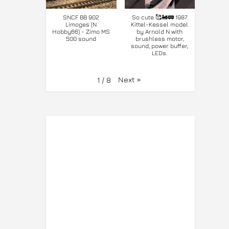
SNCF BB 902
So cute 🥰🚂🚃 1987
Limoges (N
Kittel-Kessel model
Hobby66) - Zimo MS
by Arnold N with
500 sound
brushless motor,
sound, power buffer,
LEDs.
Next
»
1
/
8