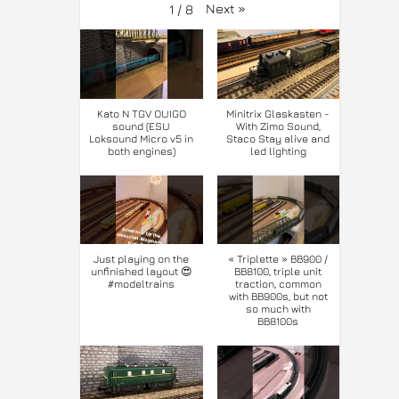
Next
»
1
/
8
Kato N TGV OUIGO
Minitrix Glaskasten -
sound (ESU
With Zimo Sound,
Loksound Micro v5 in
Staco Stay alive and
both engines)
led lighting
Just playing on the
« Triplette » BB900 /
unfinished layout 😍
BB8100, triple unit
#modeltrains
traction, common
with BB900s, but not
so much with
BB8100s