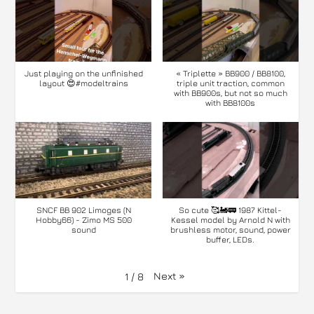
Just playing on the unfinished
« Triplette » BB900 / BB8100,
layout 😍#modeltrains
triple unit traction, common
with BB900s, but not so much
with BB8100s
SNCF BB 902 Limoges (N
So cute 🥰🚂🚃 1987 Kittel-
Hobby66) - Zimo MS 500
Kessel model by Arnold N with
sound
brushless motor, sound, power
buffer, LEDs.
Next
»
1
/
8