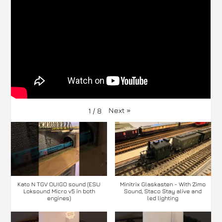
Next
»
1
/
8
Kato N TGV OUIGO sound (ESU
Minitrix Glaskasten - With Zimo
Loksound Micro v5 in both
Sound, Staco Stay alive and
engines)
led lighting