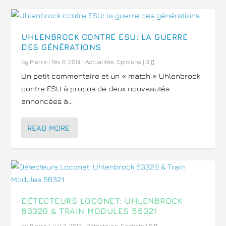
UHLENBROCK CONTRE ESU: LA GUERRE
DES GÉNÉRATIONS
by
Pierre
|
Fév 6, 2014
|
Actualités
,
Opinions
|
3
Un petit commentaire et un « match » Uhlenbrock
contre ESU à propos de deux nouveautés
annoncées à...
READ MORE
DÉTECTEURS LOCONET: UHLENBROCK
63320 & TRAIN MODULES 56321
by
Pierre
|
Juil 2, 2013
|
Détecteurs
,
Gadgets
|
0