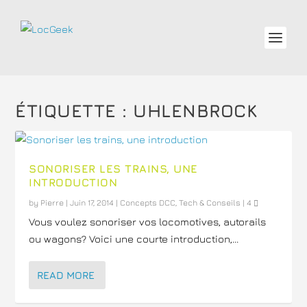
ÉTIQUETTE :
UHLENBROCK
SONORISER LES TRAINS, UNE
INTRODUCTION
by
Pierre
|
Juin 17, 2014
|
Concepts DCC
,
Tech & Conseils
|
4
Vous voulez sonoriser vos locomotives, autorails
ou wagons? Voici une courte introduction,...
READ MORE