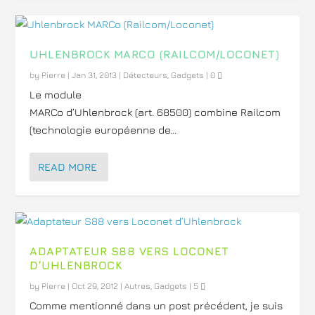
UHLENBROCK MARCO (RAILCOM/LOCONET)
by
Pierre
|
Jan 31, 2013
|
Détecteurs
,
Gadgets
|
0
Le module
MARCo d’Uhlenbrock (art. 68500) combine Railcom
(technologie européenne de...
READ MORE
ADAPTATEUR S88 VERS LOCONET
D’UHLENBROCK
by
Pierre
|
Oct 29, 2012
|
Autres
,
Gadgets
|
5
Comme mentionné dans un post précédent, je suis