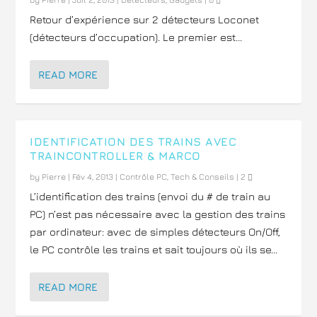
Retour d’expérience sur 2 détecteurs Loconet
(détecteurs d’occupation). Le premier est...
READ MORE
IDENTIFICATION DES TRAINS AVEC
TRAINCONTROLLER & MARCO
by
Pierre
|
Fév 4, 2013
|
Contrôle PC
,
Tech & Conseils
|
2
L’identification des trains (envoi du # de train au
PC) n’est pas nécessaire avec la gestion des trains
par ordinateur: avec de simples détecteurs On/Off,
le PC contrôle les trains et sait toujours où ils se...
READ MORE