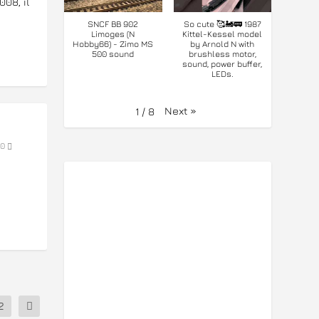
08, il
SNCF BB 902
So cute 🥰🚂🚃 1987
Limoges (N
Kittel-Kessel model
Hobby66) - Zimo MS
by Arnold N with
500 sound
brushless motor,
sound, power buffer,
LEDs.
Next
»
1
/
8
0
2