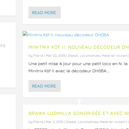
READ MORE
|
0
MINITRIX KÖF II: NOUVEAU DÉCODEUR D
by
Pierre
|
Mar 23, 2015
|
Diesel
,
Locomotives
,
Matériel roulant
Une petit mise à jour pour une petit loco en N: la
Minitrix Köf II avec le décodeur DH06A....
READ MORE
BRAWA LUDMILLA SONORISÉE ET AVEC N
by
Pierre
|
Mar 3, 2015
|
Diesel
,
Locomotives
,
Matériel roulant
|