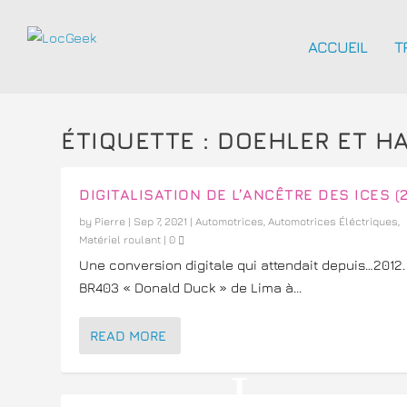
ACCUEIL
T
ÉTIQUETTE :
DOEHLER ET H
DIGITALISATION DE L’ANCÊTRE DES ICES (2
by
Pierre
|
Sep 7, 2021
|
Automotrices
,
Automotrices Éléctriques
,
Matériel roulant
|
0
Une conversion digitale qui attendait depuis…2012.
BR403 « Donald Duck » de Lima à...
READ MORE