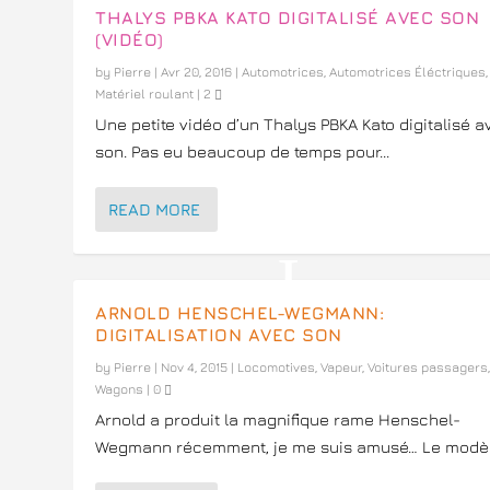
THALYS PBKA KATO DIGITALISÉ AVEC SON
(VIDÉO)
by
Pierre
|
Avr 20, 2016
|
Automotrices
,
Automotrices Éléctriques
,
Matériel roulant
|
2
Une petite vidéo d’un Thalys PBKA Kato digitalisé a
son. Pas eu beaucoup de temps pour...
READ MORE
ARNOLD HENSCHEL-WEGMANN:
DIGITALISATION AVEC SON
by
Pierre
|
Nov 4, 2015
|
Locomotives
,
Vapeur
,
Voitures passagers
Wagons
|
0
Arnold a produit la magnifique rame Henschel-
Wegmann récemment, je me suis amusé… Le modèle