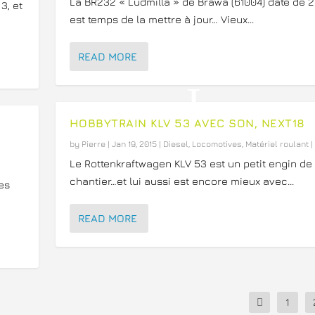
La BR232 « Ludmilla » de Brawa (61004) date de 20
3, et
est temps de la mettre à jour… Vieux...
READ MORE
HOBBYTRAIN KLV 53 AVEC SON, NEXT18
by
Pierre
|
Jan 19, 2015
|
Diesel
,
Locomotives
,
Matériel roulant
|
Le Rottenkraftwagen KLV 53 est un petit engin de
chantier…et lui aussi est encore mieux avec...
les
READ MORE
1