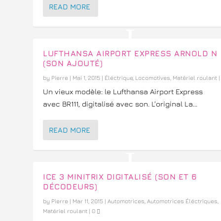
READ MORE
LUFTHANSA AIRPORT EXPRESS ARNOLD N
(SON AJOUTÉ)
by
Pierre
|
Mai 1, 2015
|
Éléctrique
,
Locomotives
,
Matériel roulant
Un vieux modèle: le Lufthansa Airport Express
avec BR111, digitalisé avec son. L’original La...
READ MORE
ICE 3 MINITRIX DIGITALISÉ (SON ET 6
DÉCODEURS)
by
Pierre
|
Mar 11, 2015
|
Automotrices
,
Automotrices Éléctriques
,
Matériel roulant
|
0