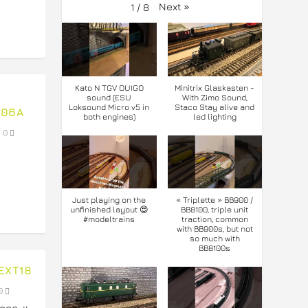
Next
»
1
/
8
Kato N TGV OUIGO
Minitrix Glaskasten -
sound (ESU
With Zimo Sound,
Loksound Micro v5 in
Staco Stay alive and
H06A
both engines)
led lighting
|
0
Just playing on the
« Triplette » BB900 /
unfinished layout 😍
BB8100, triple unit
#modeltrains
traction, common
with BB900s, but not
so much with
BB8100s
EXT18
0