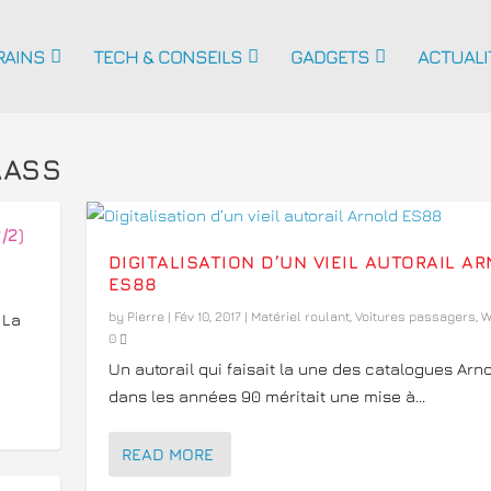
RAINS
TECH & CONSEILS
GADGETS
ACTUALI
AASS
/2)
DIGITALISATION D’UN VIEIL AUTORAIL A
ES88
by
Pierre
|
Fév 10, 2017
|
Matériel roulant
,
Voitures passagers
,
W
 La
0
Un autorail qui faisait la une des catalogues Arn
dans les années 90 méritait une mise à...
READ MORE