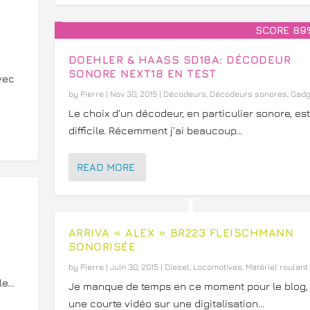
SCORE 89
DOEHLER & HAASS SD18A: DÉCODEUR
SONORE NEXT18 EN TEST
vec
by
Pierre
|
Nov 30, 2015
|
Décodeurs
,
Décodeurs sonores
,
Gadg
Le choix d’un décodeur, en particulier sonore, est
difficile. Récemment j’ai beaucoup...
READ MORE
ARRIVA « ALEX » BR223 FLEISCHMANN
,
SONORISÉE
by
Pierre
|
Juin 30, 2015
|
Diesel
,
Locomotives
,
Matériel roulant
...
Je manque de temps en ce moment pour le blog, 
une courte vidéo sur une digitalisation...