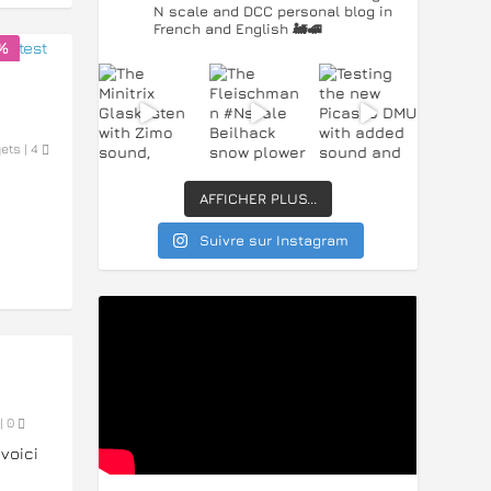
N scale and DCC personal blog in
French and English 🚂🚅
%
ets
|
4
AFFICHER PLUS...
Suivre sur Instagram
|
0
voici