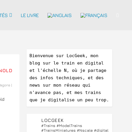
TÉS
LE LIVRE
Bienvenue sur LocGeek, mon 
blog sur le train en digital 
RNOLD
et l'échelle N, où je partage 
des infos techniques, et des 
news sur mon réseau qui 
agons
|
n'avance pas, et mes trains 
old
que je digitalise un peu trop.
LOCGEEK
#Trains #ModelTrains
#TrainsMiniatures #Nscale #digital