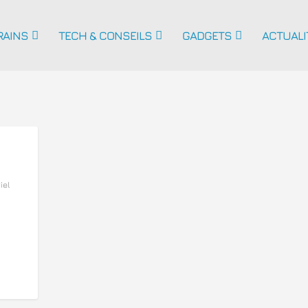
RAINS
TECH & CONSEILS
GADGETS
ACTUALI
iel