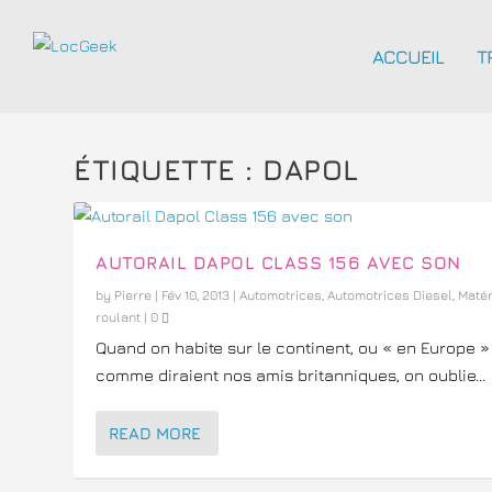
ACCUEIL
T
ÉTIQUETTE :
DAPOL
AUTORAIL DAPOL CLASS 156 AVEC SON
by
Pierre
|
Fév 10, 2013
|
Automotrices
,
Automotrices Diesel
,
Matér
roulant
|
0
Quand on habite sur le continent, ou « en Europe »
comme diraient nos amis britanniques, on oublie...
READ MORE