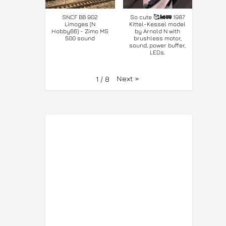
SNCF BB 902
So cute 🥰🚂🚃 1987
Limoges (N
Kittel-Kessel model
Hobby66) - Zimo MS
by Arnold N with
500 sound
brushless motor,
sound, power buffer,
LEDs.
Next
»
1
/
8