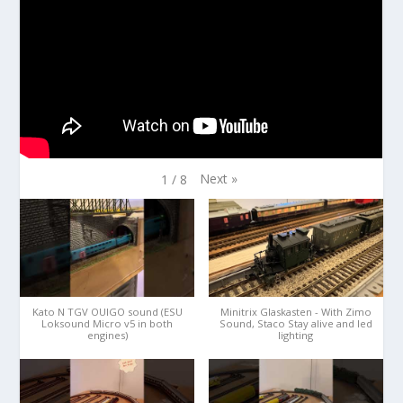
Next
»
1
/
8
Kato N TGV OUIGO sound (ESU
Minitrix Glaskasten - With Zimo
Loksound Micro v5 in both
Sound, Staco Stay alive and led
engines)
lighting