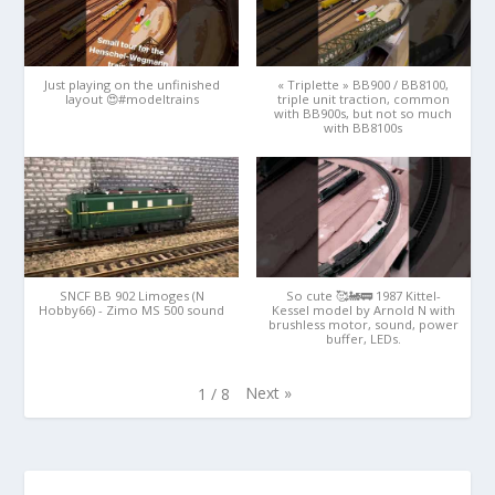
Just playing on the unfinished
« Triplette » BB900 / BB8100,
layout 😍#modeltrains
triple unit traction, common
with BB900s, but not so much
with BB8100s
SNCF BB 902 Limoges (N
So cute 🥰🚂🚃 1987 Kittel-
Hobby66) - Zimo MS 500 sound
Kessel model by Arnold N with
brushless motor, sound, power
buffer, LEDs.
Next
»
1
/
8