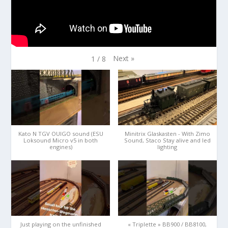
Next
»
1
/
8
Kato N TGV OUIGO sound (ESU
Minitrix Glaskasten - With Zimo
Loksound Micro v5 in both
Sound, Staco Stay alive and led
engines)
lighting
Just playing on the unfinished
« Triplette » BB900 / BB8100,