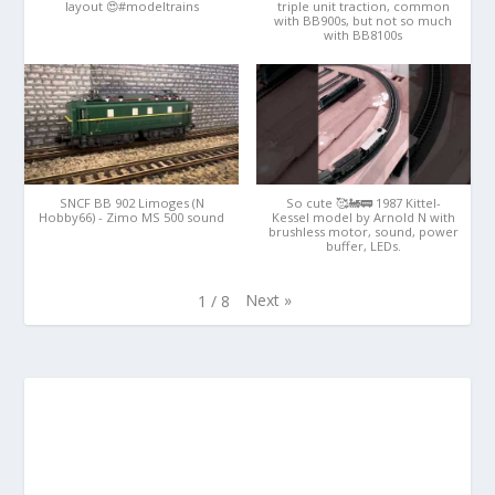
layout 😍#modeltrains
triple unit traction, common
with BB900s, but not so much
with BB8100s
SNCF BB 902 Limoges (N
So cute 🥰🚂🚃 1987 Kittel-
Hobby66) - Zimo MS 500 sound
Kessel model by Arnold N with
brushless motor, sound, power
buffer, LEDs.
Next
»
1
/
8