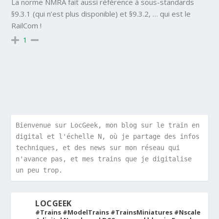
La norme NMRA fait aussi référence à sous-standards
§9.3.1 (qui n’est plus disponible) et §9.3.2, … qui est le
RailCom !
1
Bienvenue sur LocGeek, mon blog sur le train en 
digital et l'échelle N, où je partage des infos 
techniques, et des news sur mon réseau qui 
n'avance pas, et mes trains que je digitalise 
un peu trop.
LOCGEEK
#Trains #ModelTrains #TrainsMiniatures #Nscale