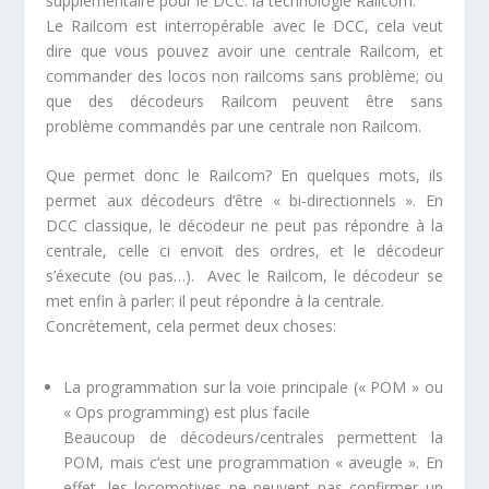
supplémentaire pour le DCC: la technologie Railcom.
Le Railcom est interropérable avec le DCC, cela veut
dire que vous pouvez avoir une centrale Railcom, et
commander des locos non railcoms sans problème; ou
que des décodeurs Railcom peuvent être sans
problème commandés par une centrale non Railcom.
Que permet donc le Railcom? En quelques mots, ils
permet aux décodeurs d’être « bi-directionnels ». En
DCC classique, le décodeur ne peut pas répondre à la
centrale, celle ci envoit des ordres, et le décodeur
s’éxecute (ou pas…). Avec le Railcom, le décodeur se
met enfin à parler: il peut répondre à la centrale.
Concrètement, cela permet deux choses:
La programmation sur la voie principale (« POM » ou
« Ops programming) est plus facile
Beaucoup de décodeurs/centrales permettent la
POM, mais c’est une programmation « aveugle ». En
effet, les locomotives ne peuvent pas confirmer un