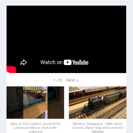
Next
»
1
/
8
Kato N TGV OUIGO sound (ESU
Minitrix Glaskasten - With Zimo
Loksound Micro v5 in both
Sound, Staco Stay alive and led
engines)
lighting