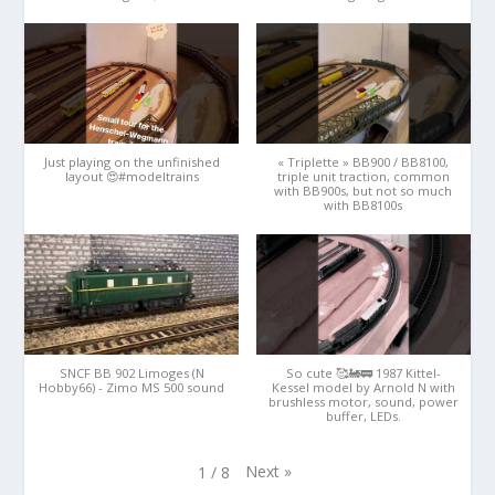
Just playing on the unfinished
« Triplette » BB900 / BB8100,
layout 😍#modeltrains
triple unit traction, common
with BB900s, but not so much
with BB8100s
SNCF BB 902 Limoges (N
So cute 🥰🚂🚃 1987 Kittel-
Hobby66) - Zimo MS 500 sound
Kessel model by Arnold N with
brushless motor, sound, power
buffer, LEDs.
Next
»
1
/
8