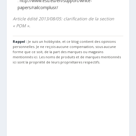
:
http://www.esu.eu/en/support/white-
papers/railcomplusr/
Article édité 2013/08/05: clarification de la section
« POM ».
Rappel :
Je suis un hobbyiste, et ce blog contient des opinions
personnelles. Je ne reçois aucune compensation, sous aucune
forme que ce soit, de la part des marques ou magasins
mentionnés ici. Les noms de produits et de marques mentionnés
ici sont la propriété de leurs propriétaires respectifs.