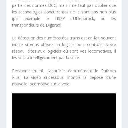
partie des normes DCC; mais il ne faut pas oublier que
les technologies concurrentes ne le sont pas non plus
(par exemple le LISSY d’Uhlenbrock, ou les
transpondeurs de Digitrax).
La détection des numéros des trains est en fait souvent
inutile si vous utilisez un logiciel pour contrôler votre
réseau: dites aux logiciels où sont vos locomotives, il
les suivra intelligemment par la suite.
Personnellement, j’apprécie énormément le Railcom
Plus. La vidéo ci-dessous montre la dépose d’une
nouvelle locomotive sur la voie: