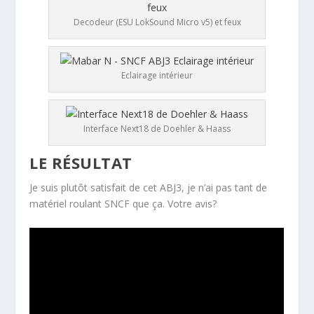
Decodeur (ESU LokSound Micro v5) et feux
Eclairage intérieur
Interface Next18 de Doehler & Haass
LE RÉSULTAT
Je suis plutôt satisfait de cet ABJ3, je n’ai pas tant de
matériel roulant SNCF que ça. Votre avis?