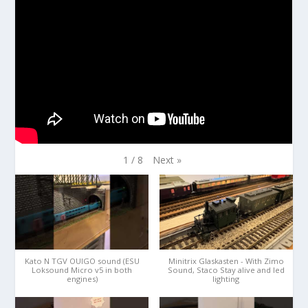
Next
»
1
/
8
Kato N TGV OUIGO sound (ESU
Minitrix Glaskasten - With Zimo
Loksound Micro v5 in both
Sound, Staco Stay alive and led
engines)
lighting