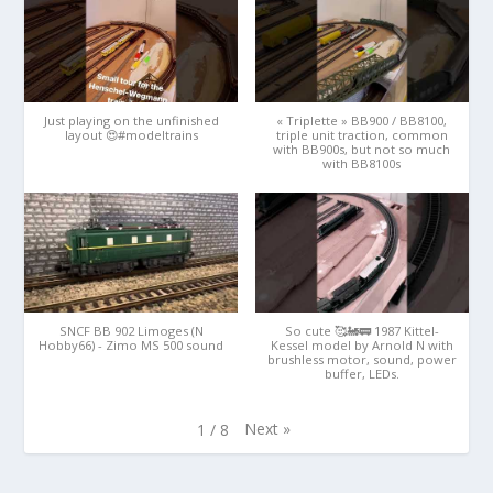
Just playing on the unfinished
« Triplette » BB900 / BB8100,
layout 😍#modeltrains
triple unit traction, common
with BB900s, but not so much
with BB8100s
SNCF BB 902 Limoges (N
So cute 🥰🚂🚃 1987 Kittel-
Hobby66) - Zimo MS 500 sound
Kessel model by Arnold N with
brushless motor, sound, power
buffer, LEDs.
Next
»
1
/
8