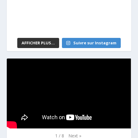
AFFICHER PLUS...
Suivre sur Instagram
Next
»
1
/
8