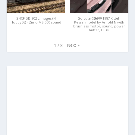
SNCF BB 902 Limoges (N
So cute 🥰🚂🚃 1987 Kittel-
Hobby66) - Zimo MS 500 sound
Kessel model by Arnold N with
brushless motor, sound, power
buffer, LEDs.
Next
»
1
/
8