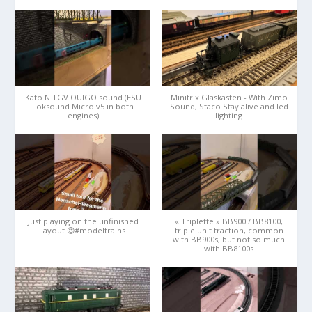
Kato N TGV OUIGO sound (ESU
Minitrix Glaskasten - With Zimo
Loksound Micro v5 in both
Sound, Staco Stay alive and led
engines)
lighting
Just playing on the unfinished
« Triplette » BB900 / BB8100,
layout 😍#modeltrains
triple unit traction, common
with BB900s, but not so much
with BB8100s