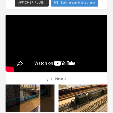
AFFICHER PLUS...
Suivre sur Instagram
Next
»
1
/
8