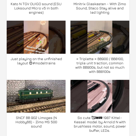
Kato N TGV OUIGO sound (ESU
Minitrix Glaskasten - With Zimo
Loksound Micro v5 in both
Sound, Staco Stay alive and
engines)
led lighting
Just playing on the unfinished
« Triplette » BB900 / BB8100,
layout 😍#modeltrains
triple unit traction, common
with BB900s, but not so much
with BB8100s
SNCF BB 902 Limoges (N
So cute 🥰🚂🚃 1987 Kittel-
Hobby66) - Zimo MS 500
Kessel model by Arnold N with
sound
brushless motor, sound, power
buffer, LEDs.