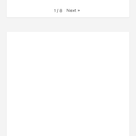
Next
»
1
/
8