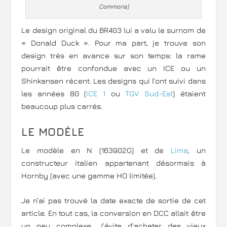
Commons
)
Le design original du BR403 lui a valu le surnom de
« Donald Duck ». Pour ma part, je trouve son
design très en avance sur son temps: la rame
pourrait être confondue avec un ICE ou un
Shinkansen récent. Les designs qui l’ont suivi dans
les années 80 (
ICE 1
ou
TGV Sud-Est
) étaient
beaucoup plus carrés.
LE MODÈLE
Le modèle en N (163902G) et de
Lima
, un
constructeur italien appartenant désormais à
Hornby (avec une gamme HO limitée).
Je n’ai pas trouvé la date exacte de sortie de cet
article. En tout cas, la conversion en DCC allait être
un peu complexe. J’évite d’acheter des vieux