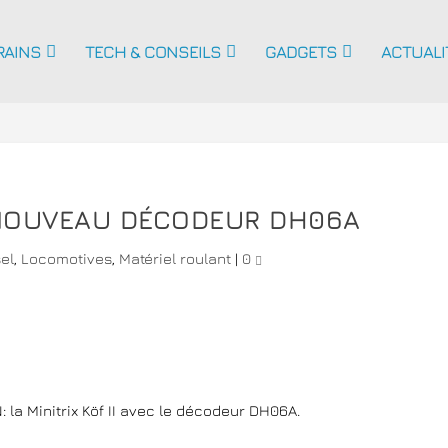
RAINS
TECH & CONSEILS
GADGETS
ACTUALI
: NOUVEAU DÉCODEUR DH06A
el
,
Locomotives
,
Matériel roulant
|
0
: la Minitrix Köf II avec le décodeur DH06A.