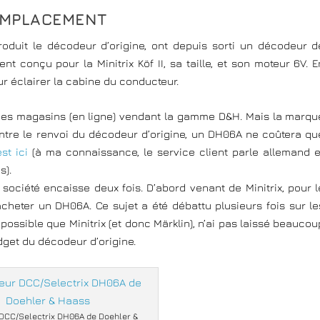
EMPLACEMENT
oduit le décodeur d’origine, ont depuis sorti un décodeur d
 conçu pour la Minitrix Köf II, sa taille, et son moteur 6V. E
 éclairer la cabine du conducteur.
des magasins (en ligne) vendant la gamme D&H. Mais la marqu
tre le renvoi du décodeur d’origine, un DH06A ne coûtera qu
est ici
(à ma connaissance, le service client parle allemand e
s).
 société encaisse deux fois. D’abord venant de Minitrix, pour l
acheter un DH06A. Ce sujet a été débattu plusieurs fois sur le
 possible que Minitrix (et donc Märklin), n’ai pas laissé beaucou
dget du décodeur d’origine.
DCC/Selectrix DH06A de Doehler &