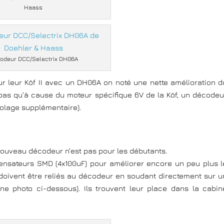
Haass
odeur DCC/Selectrix DH06A
ur leur Köf II avec un DH06A on noté une nette amélioration d
pas qu’à cause du moteur spécifique 6V de la Köf, un décodeu
colage supplémentaire).
nouveau décodeur n’est pas pour les débutants.
densateurs SMD (4x100uF) pour améliorer encore un peu plus l
doivent être reliés au décodeur en soudant directement sur u
une photo ci-dessous). Ils trouvent leur place dans la cabin