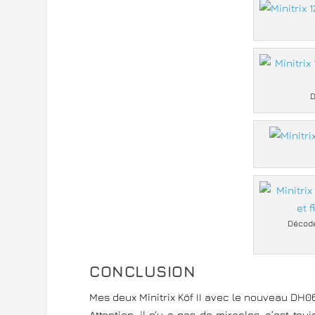
D
Décode
CONCLUSION
Mes deux Minitrix Köf II avec le nouveau DH
Attention, il n’y a pas de miracles, c’est to