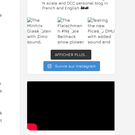
N scale and DCC personal blog in
French and English 🚂🚅
e
AFFICHER PLUS...
Suivre sur Instagram
.
s
à
t