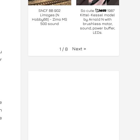
SNCF BB 902
So cute 🥰🚂🚃 1987
Limoges (N
Kittel-Kessel model
Hobby66) - Zimo MS
by Arnold N with
500 sound
brushless motor,
sound, power buffer,
LEDs.
Next
»
1
/
8
u
r
e
n
e