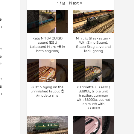
Next
»
1
/
8
e
n
Kato N TGV OUIGO
Minitrix Glaskasten -
sound (ESU
With Zimo Sound,
Loksound Micro v5 in
Staco Stay alive and
e
both engines)
led lighting
e
t
e
s
Just playing on the
« Triplette » BB900 /
unfinished layout 😍
BB8100, triple unit
p
#modeltrains
traction, common
with BB900s, but not
so much with
BB8100s