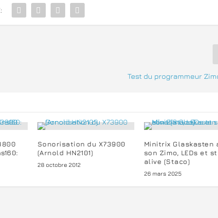
:
Test du programmeur Zi
X3800
Sonorisation du X73900
Minitrix Glaskasten
s160:
(Arnold HN2101)
son Zimo, LEDs et s
alive (Staco)
28 octobre 2012
26 mars 2025