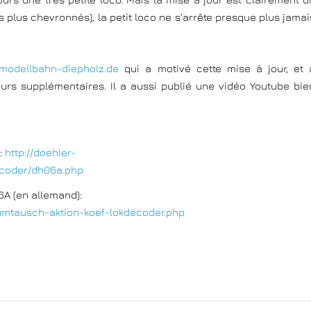
 plus chevronnés), la petit loco ne s’arrête presque plus jamai
.modellbahn-diepholz.de
qui a motivé cette mise à jour, et 
rs supplémentaires. Il a aussi publié une vidéo Youtube bie
:
http://doehler-
ecoder/dh06a.php
A (en allemand):
umtausch-aktion-koef-lokdecoder.php