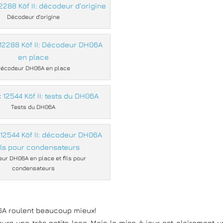
Décodeur d’origine
écodeur DH06A en place
Tests du DH06A
ur DH06A en place et fils pour
condensateurs
06A roulent beaucoup mieux!
ujours une très petite loco. Mais la mise à jour est clairement u