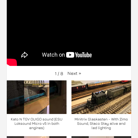
Next
»
1
/
8
Kato N TGV OUIGO sound (ESU
Minitrix Glaskasten - With Zimo
Loksound Micro v5 in both
Sound, Staco Stay alive and
engines)
led lighting