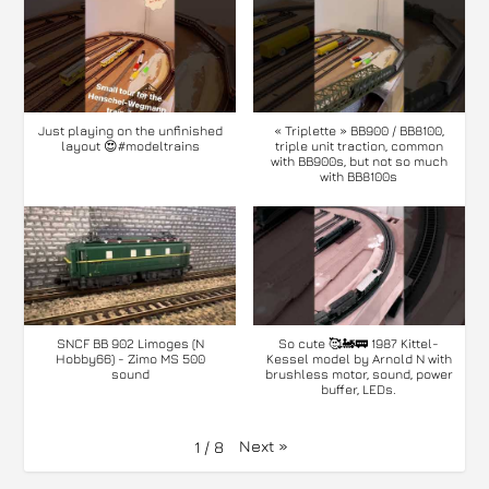
Just playing on the unfinished
« Triplette » BB900 / BB8100,
layout 😍#modeltrains
triple unit traction, common
with BB900s, but not so much
with BB8100s
SNCF BB 902 Limoges (N
So cute 🥰🚂🚃 1987 Kittel-
Hobby66) - Zimo MS 500
Kessel model by Arnold N with
sound
brushless motor, sound, power
buffer, LEDs.
Next
»
1
/
8