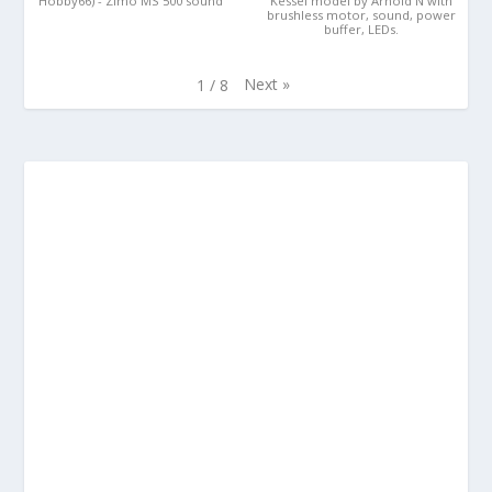
Hobby66) - Zimo MS 500 sound
Kessel model by Arnold N with
brushless motor, sound, power
buffer, LEDs.
Next
»
1
/
8