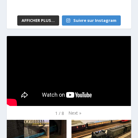
AFFICHER PLUS...
Suivre sur Instagram
Next
»
1
/
8