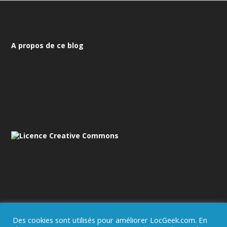
A propos de ce blog
Des cookies sont utilisés pour améliorer LocGeek.com. En
Mentions légales