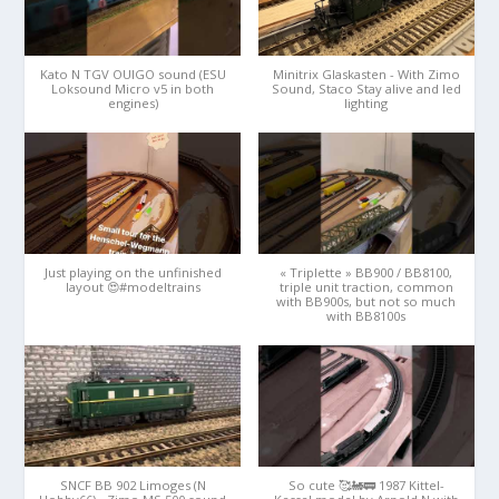
Kato N TGV OUIGO sound (ESU
Minitrix Glaskasten - With Zimo
Loksound Micro v5 in both
Sound, Staco Stay alive and led
engines)
lighting
Just playing on the unfinished
« Triplette » BB900 / BB8100,
layout 😍#modeltrains
triple unit traction, common
with BB900s, but not so much
with BB8100s
SNCF BB 902 Limoges (N
So cute 🥰🚂🚃 1987 Kittel-